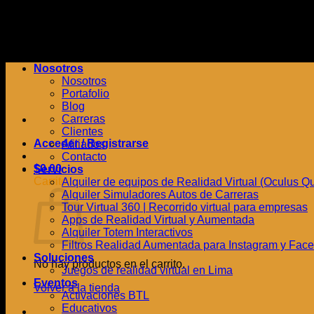
Saltar
al
contenido
Nosotros
Nosotros
Portafolio
Blog
Carreras
Clientes
Acceder / Registrarse
Afiliados
Contacto
$
0.00
Servicios
Carrito
Alquiler de equipos de Realidad Virtual (Oculus Quest
Alquiler Simuladores Autos de Carreras
Tour Virtual 360 | Recorrido virtual para empresas
Apps de Realidad Virtual y Aumentada
Alquiler Totem Interactivos
Filtros Realidad Aumentada para Instagram y Fac
Soluciones
No hay productos en el carrito.
Juegos de realidad virtual en Lima
Eventos
Volver a la tienda
Activaciones BTL
Educativos