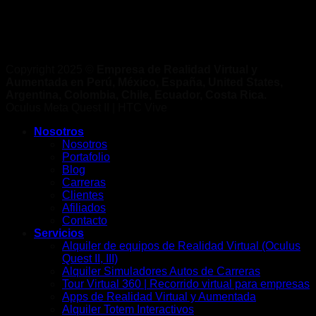
Copyright 2025 ©
Empresa de Realidad Virtual y
Aumentada en Perú, México, España, United States,
Argentina, Colombia, Chile, Ecuador, Costa Rica.
Oculus Meta Quest II | HTC Vive
Nosotros
Nosotros
Portafolio
Blog
Carreras
Clientes
Afiliados
Contacto
Servicios
Alquiler de equipos de Realidad Virtual (Oculus
Quest II, III)
Alquiler Simuladores Autos de Carreras
Tour Virtual 360 | Recorrido virtual para empresas
Apps de Realidad Virtual y Aumentada
Alquiler Totem Interactivos