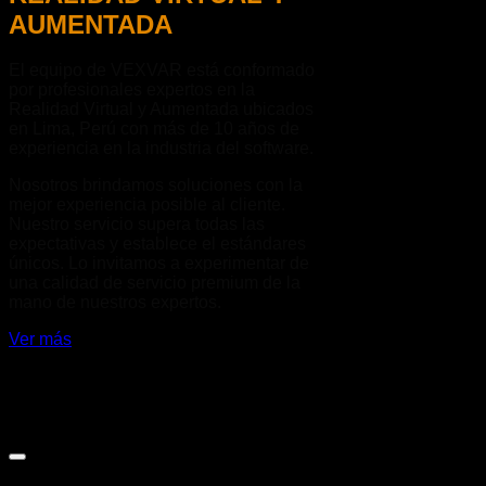
AUMENTADA
El equipo de VEXVAR está conformado
por profesionales expertos en la
Realidad Virtual y Aumentada ubicados
en Lima, Perú con más de 10 años de
experiencia en la industria del software.
Nosotros brindamos soluciones con la
mejor experiencia posible al cliente.
Nuestro servicio supera todas las
expectativas y establece el estándares
únicos. Lo invitamos a experimentar de
una calidad de servicio premium de la
mano de nuestros expertos.
Ver más