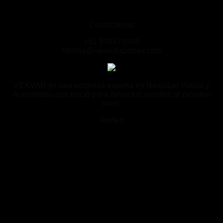
Contáctenos
+51 970771094
Ventas@vexsoluciones.com
VEXVAR es una empresa experta en Realidad Virtual y
Aumentada que nació para llevar tus eventos al próximo
nivel.
Redes