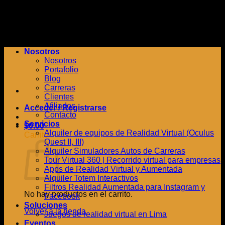
Saltar
al
contenido
Nosotros
Nosotros
Portafolio
Blog
Carreras
Clientes
Afiliados
Acceder / Registrarse
Contacto
Servicios
$
0.00
Alquiler de equipos de Realidad Virtual (Oculus
Carrito
Quest II, III)
Alquiler Simuladores Autos de Carreras
Tour Virtual 360 | Recorrido virtual para empresas
Apps de Realidad Virtual y Aumentada
Alquiler Totem Interactivos
Filtros Realidad Aumentada para Instagram y
No hay productos en el carrito.
Facebook
Soluciones
Volver a la tienda
Juegos de realidad virtual en Lima
Eventos