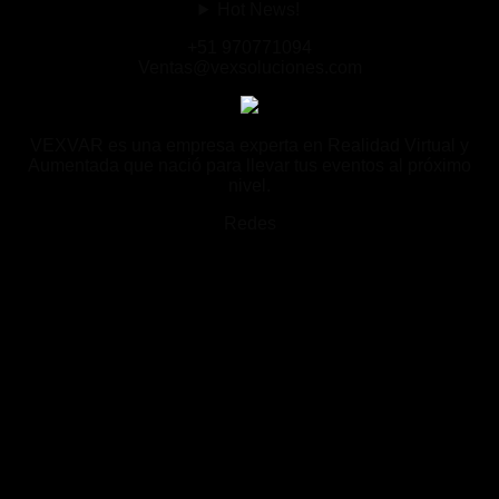
Hot News!
+51 970771094
Ventas@vexsoluciones.com
VEXVAR es una empresa experta en Realidad Virtual y
Aumentada que nació para llevar tus eventos al próximo
nivel.
Redes