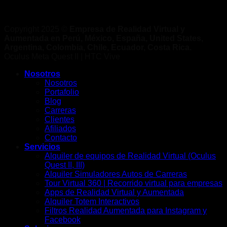
Copyright 2025 ©
Empresa de Realidad Virtual y
Aumentada en Perú, México, España, United States,
Argentina, Colombia, Chile, Ecuador, Costa Rica.
Oculus Meta Quest II | HTC Vive
Nosotros
Nosotros
Portafolio
Blog
Carreras
Clientes
Afiliados
Contacto
Servicios
Alquiler de equipos de Realidad Virtual (Oculus
Quest II, III)
Alquiler Simuladores Autos de Carreras
Tour Virtual 360 | Recorrido virtual para empresas
Apps de Realidad Virtual y Aumentada
Alquiler Totem Interactivos
Filtros Realidad Aumentada para Instagram y
Facebook