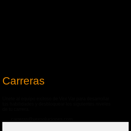
Carreras
Únete al equipo exitoso de Vex Var para desarrollar
tus habilidades y desbloquear los siguientes niveles
de tu carrera.
carreras@vexsoluciones.com