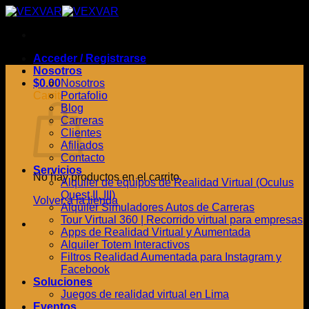
Saltar
al
contenido
Acceder / Registrarse
Nosotros
$
0.00
Nosotros
Carrito
Portafolio
Blog
Carreras
Clientes
Afiliados
Contacto
Servicios
No hay productos en el carrito.
Alquiler de equipos de Realidad Virtual (Oculus
Quest II, III)
Volver a la tienda
Alquiler Simuladores Autos de Carreras
Tour Virtual 360 | Recorrido virtual para empresas
Apps de Realidad Virtual y Aumentada
Alquiler Totem Interactivos
Filtros Realidad Aumentada para Instagram y
Facebook
Soluciones
Juegos de realidad virtual en Lima
Eventos