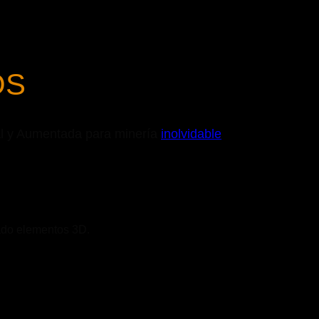
OS
ual y Aumentada para minería
inolvidable
nado elementos 3D.