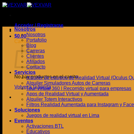
Saltar
al
contenido
Acceder / Registrarse
Nosotros
Nosotros
$
0.00
Portafolio
Carrito
Blog
Carreras
Clientes
Afiliados
Contacto
Servicios
No hay productos en el carrito.
Alquiler de equipos de Realidad Virtual (Oculus Quest
Alquiler Simuladores Autos de Carreras
Volver a la tienda
Tour Virtual 360 | Recorrido virtual para empresas
Apps de Realidad Virtual y Aumentada
Alquiler Totem Interactivos
Filtros Realidad Aumentada para Instagram y Fac
Soluciones
Juegos de realidad virtual en Lima
Eventos
Activaciones BTL
Educativos