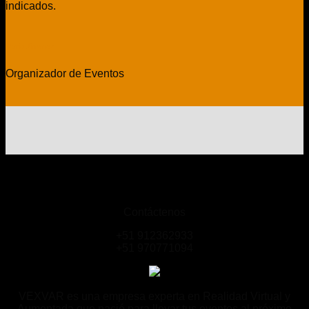
indicados.
Mario Jimenez
Organizador de Eventos
Contáctenos
+51 912362933
+51 970771094
VEXVAR es una empresa experta en Realidad Virtual y
Aumentada que nació para llevar tus eventos al próximo