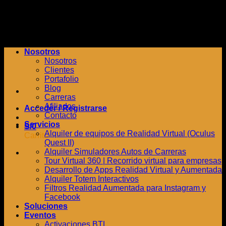
Saltar
al
contenido
Nosotros
Nosotros
Clientes
Portafolio
Blog
Carreras
Afiliados
Acceder / Registrarse
Contacto
Servicios
S/
0
Alquiler de equipos de Realidad Virtual (Oculus
Carrito
Quest II)
Alquiler Simuladores Autos de Carreras
Tour Virtual 360 | Recorrido virtual para empresas
Desarrollo de Apps Realidad Virtual y Aumentada
Alquiler Totem Interactivos
Filtros Realidad Aumentada para Instagram y
Facebook
Soluciones
Eventos
Activaciones BTL