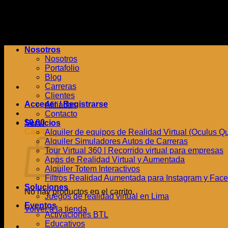
Saltar
al
contenido
Nosotros
Nosotros
Portafolio
Blog
Carreras
Clientes
Acceder / Registrarse
Afiliados
Contacto
$
0.00
Servicios
Carrito
Alquiler de equipos de Realidad Virtual (Oculus Quest
Alquiler Simuladores Autos de Carreras
Tour Virtual 360 | Recorrido virtual para empresas
Apps de Realidad Virtual y Aumentada
Alquiler Totem Interactivos
Filtros Realidad Aumentada para Instagram y Fac
Soluciones
No hay productos en el carrito.
Juegos de realidad virtual en Lima
Eventos
Volver a la tienda
Activaciones BTL
Educativos