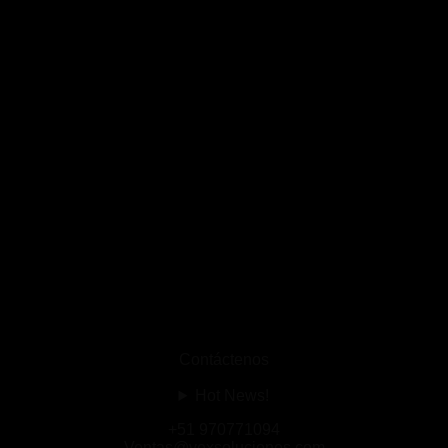
Contáctenos
Hot News!
+51 970771094
Ventas@vexsoluciones.com