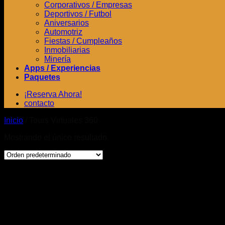
Corporativos / Empresas
Deportivos / Futbol
Aniversarios
Automotriz
Fiestas / Cumpleaños
Inmobiliarias
Minería
Apps / Experiencias
Paquetes
¡Reserva Ahora!
contacto
Inicio
/
Tours Virtuales 360
Mostrando el único resultado