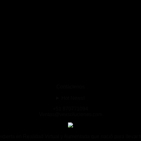
Contáctenos
Hot News!
+51 970771094
Ventas@vexsoluciones.com
rta en Realidad Virtual y Aumentada que nació para llevar tu