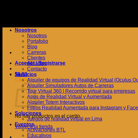
Saltar
al
contenido
Nosotros
Nosotros
Portafolio
Blog
Carreras
Clientes
Acceder / Registrarse
Afiliados
Contacto
$
0.00
Servicios
Carrito
Alquiler de equipos de Realidad Virtual (Oculus Quest
Alquiler Simuladores Autos de Carreras
Tour Virtual 360 | Recorrido virtual para empresas
Apps de Realidad Virtual y Aumentada
Alquiler Totem Interactivos
Filtros Realidad Aumentada para Instagram y Fac
Soluciones
No hay productos en el carrito.
Juegos de realidad virtual en Lima
Eventos
Volver a la tienda
Activaciones BTL
Educativos