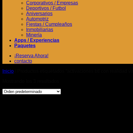
Corporativos / Empresas
Deportivos / Futbol
Aniversarios
Automotriz
Fiestas / Cumpleaños
Inmobiliarias
Minería
Apps / Experiencias
Paquetes
¡Reserva Ahora!
contacto
Inicio
/
Productos etiquetados “activaciones btl con realidad vir
Mostrando los 3 resultados