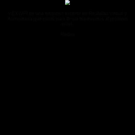
VEXVAR es una empresa experta en Realidad Virtual y
Aumentada que nació para llevar tus eventos al próximo
nivel.
Redes