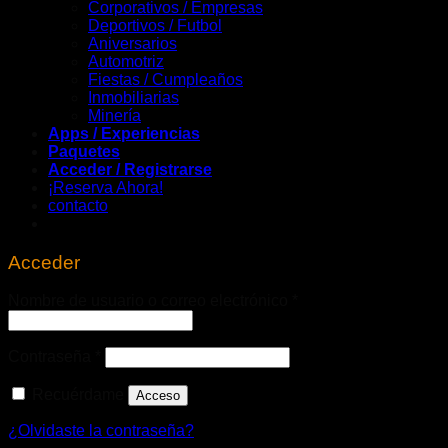
Corporativos / Empresas
Deportivos / Futbol
Aniversarios
Automotriz
Fiestas / Cumpleaños
Inmobiliarias
Minería
Apps / Experiencias
Paquetes
Acceder / Registrarse
¡Reserva Ahora!
contacto
Acceder
Obligatorio
Nombre de usuario o correo electrónico
*
Obligatorio
Contraseña
*
Recuérdame
Acceso
¿Olvidaste la contraseña?