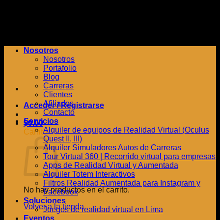
Saltar
al
contenido
Nosotros
Nosotros
Portafolio
Blog
Carreras
Clientes
Afiliados
Acceder / Registrarse
Contacto
Servicios
$
0.00
Alquiler de equipos de Realidad Virtual (Oculus
Carrito
Quest II, III)
Alquiler Simuladores Autos de Carreras
Tour Virtual 360 | Recorrido virtual para empresas
Apps de Realidad Virtual y Aumentada
Alquiler Totem Interactivos
Filtros Realidad Aumentada para Instagram y
No hay productos en el carrito.
Facebook
Soluciones
Volver a la tienda
Juegos de realidad virtual en Lima
Eventos