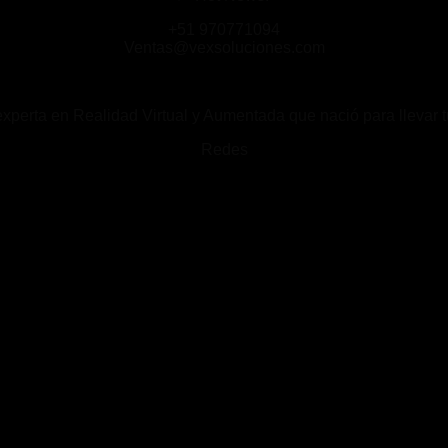
+51 970771094
Ventas@vexsoluciones.com
rta en Realidad Virtual y Aumentada que nació para llevar tu
Redes