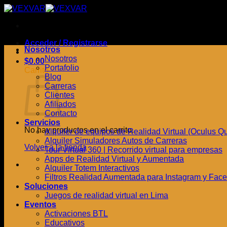
Saltar
al
contenido
Acceder / Registrarse
Nosotros
Nosotros
$
0.00
Portafolio
Carrito
Blog
Carreras
Clientes
Afiliados
Contacto
Servicios
No hay productos en el carrito.
Alquiler de equipos de Realidad Virtual (Oculus Quest
Alquiler Simuladores Autos de Carreras
Volver a la tienda
Tour Virtual 360 | Recorrido virtual para empresas
Apps de Realidad Virtual y Aumentada
Alquiler Totem Interactivos
Filtros Realidad Aumentada para Instagram y Fac
Soluciones
Juegos de realidad virtual en Lima
Eventos
Activaciones BTL
Educativos