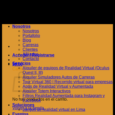
Saltar
al
contenido
Nosotros
Nosotros
Portafolio
Blog
Carreras
Clientes
Afiliados
Acceder / Registrarse
Contacto
Servicios
$
0.00
Alquiler de equipos de Realidad Virtual (Oculus
Carrito
Quest II, III)
Alquiler Simuladores Autos de Carreras
Tour Virtual 360 | Recorrido virtual para empresas
Apps de Realidad Virtual y Aumentada
Alquiler Totem Interactivos
Filtros Realidad Aumentada para Instagram y
No hay productos en el carrito.
Facebook
Soluciones
Volver a la tienda
Juegos de realidad virtual en Lima
Eventos