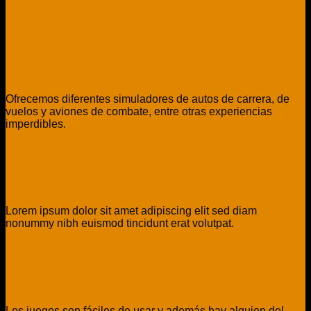
Diferentes Simuladores
Ofrecemos diferentes simuladores de autos de carrera, de
vuelos y aviones de combate, entre otras experiencias
imperdibles.
Experiencia Inmersiva
Lorem ipsum dolor sit amet adipiscing elit sed diam
nonummy nibh euismod tincidunt erat volutpat.
Fácil de Usar
Los juegos son fáciles de usar y además hay alguien del