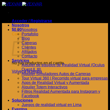
Saltar
al
contenido
Acceder / Registrarse
Nosotros
$
0.00
Nosotros
Carrito
Portafolio
Blog
Carreras
Clientes
Afiliados
Contacto
Servicios
No hay productos en el carrito.
Alquiler de equipos de Realidad Virtual (Oculus
Quest II, III)
Volver a la tienda
Alquiler Simuladores Autos de Carreras
Tour Virtual 360 | Recorrido virtual para empresas
Apps de Realidad Virtual y Aumentada
Alquiler Totem Interactivos
Filtros Realidad Aumentada para Instagram y
Facebook
Soluciones
Juegos de realidad virtual en Lima
Eventos