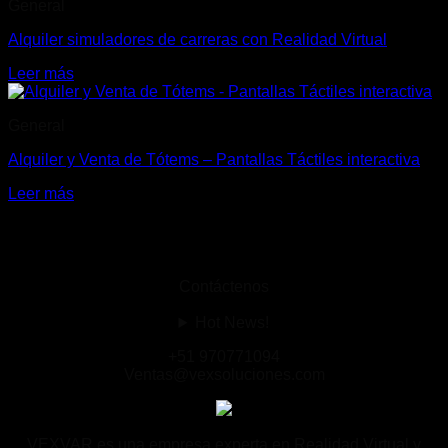
General
Alquiler simuladores de carreras con Realidad Virtual
Leer más
General
Alquiler y Venta de Tótems – Pantallas Táctiles interactiva
Leer más
Contáctenos
Hot News!
+51 970771094
Ventas@vexsoluciones.com
VEXVAR es una empresa experta en Realidad Virtual y