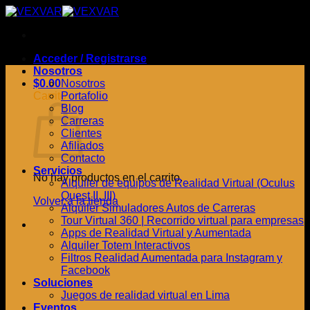
Saltar
al
contenido
Acceder / Registrarse
Nosotros
$
0.00
Nosotros
Carrito
Portafolio
Blog
Carreras
Clientes
Afiliados
Contacto
Servicios
No hay productos en el carrito.
Alquiler de equipos de Realidad Virtual (Oculus
Quest II, III)
Volver a la tienda
Alquiler Simuladores Autos de Carreras
Tour Virtual 360 | Recorrido virtual para empresas
Apps de Realidad Virtual y Aumentada
Alquiler Totem Interactivos
Filtros Realidad Aumentada para Instagram y
Facebook
Soluciones
Juegos de realidad virtual en Lima
Eventos