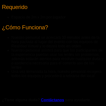
Requerido
Espacio de 2m x 2m por jugador
¿Cómo Funciona?
Nuestro personal se acercará 30 minutos antes de la
hora pactada al lugar del evento con los equipos de
Realidad Virtual y lo dejará todo en orden
Nuestro personal asistirá para que los participantes de
la experiencia puedan usar los lentes sin problemas,
además estarán atentos para resolver cualquier duda y
o asistencia necesaria para el correcto uso de los
lentes
Una vez terminada la hora, nuestro personal recogerá
todos los equipos y procederá a retirarse del local
¿Tiene alguna duda?
Contáctanos
para ayudarte.