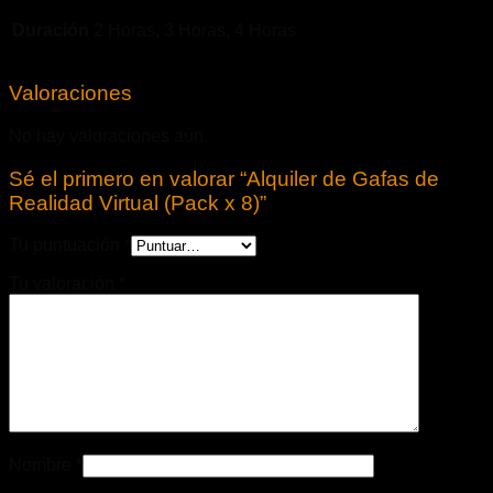
Duración
2 Horas, 3 Horas, 4 Horas
Valoraciones
No hay valoraciones aún.
Sé el primero en valorar “Alquiler de Gafas de
Realidad Virtual (Pack x 8)”
Tu puntuación
*
Tu valoración
*
Nombre
*