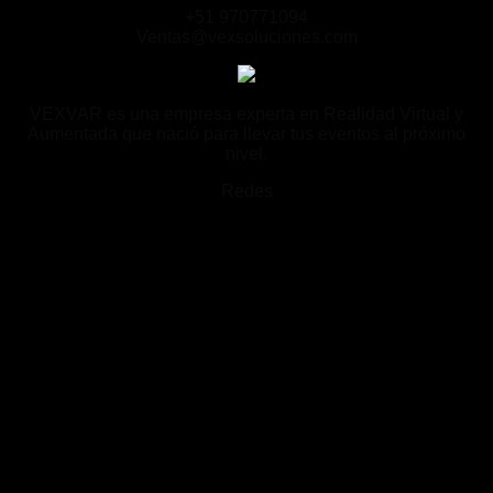
+51 970771094
Ventas@vexsoluciones.com
VEXVAR es una empresa experta en Realidad Virtual y
Aumentada que nació para llevar tus eventos al próximo
nivel.
Redes