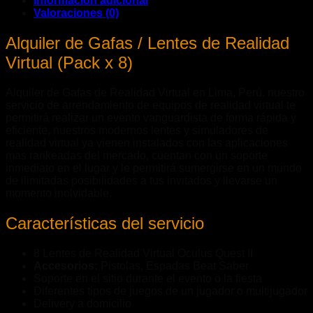
Información adicional
Valoraciones (0)
Alquiler de Gafas / Lentes de Realidad
Virtual (Pack x 8)
Alquiler de Gafas de Realidad Virtual en Lima, Perú, nuestro
servicio de arrendamiento de equipos de realidad virtual te
permitirá realizar un evento vanguardista de forma rápida y
eficiente, nuestros modernos lentes y simuladores de
realidad virtual ya vienen instalados con las aplicaciones
mas rankeadas del mercado, cuentan con un soporte
inmediato en el lugar y le permitirá sumergirse en un mundo
de ilimitadas posibilidades a tus invitados y llevarse un
momento inolvidable.
Características del servicio
8 Lentes de Realidad Virtual Oculus Quest II
Accesorios:
Pistolas, Espadas Beat Saber
Soporte en el sitio durante el evento o la fiesta
Diferentes tipos de juegos de un jugador o multijugador
Delivery a domicilio