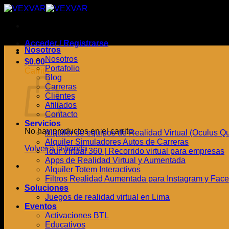
Saltar
al
contenido
Acceder / Registrarse
Nosotros
Nosotros
$
0.00
Portafolio
Carrito
Blog
Carreras
Clientes
Afiliados
Contacto
Servicios
No hay productos en el carrito.
Alquiler de equipos de Realidad Virtual (Oculus Quest
Alquiler Simuladores Autos de Carreras
Volver a la tienda
Tour Virtual 360 | Recorrido virtual para empresas
Apps de Realidad Virtual y Aumentada
Alquiler Totem Interactivos
Filtros Realidad Aumentada para Instagram y Fac
Soluciones
Juegos de realidad virtual en Lima
Eventos
Activaciones BTL
Educativos