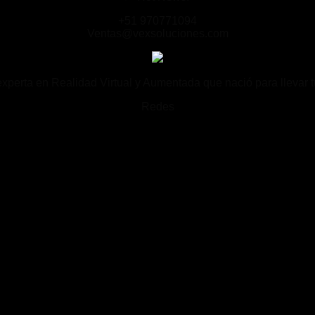
+51 970771094
Ventas@vexsoluciones.com
rta en Realidad Virtual y Aumentada que nació para llevar tu
Redes