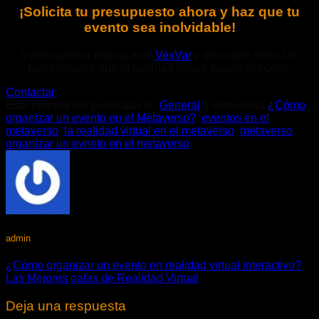
¡Solicita tu presupuesto ahora y haz que tu
evento sea inolvidable!
Visita nuestra página web
VexVar
y descubre todas las
posibilidades que la realidad virtual puede ofrecerte.
Contactar
Esta entrada fue publicada en
General
y etiquetada
¿Cómo
organizar un evento en el Metaverso?
,
eventos en el
metaverso
,
la realidad virtual en el metaverso
,
metaverso
,
organizar un evneto en el metaverso
.
admin
¿Cómo organizar un evento en realidad virtual interactivo?
Las Mejores gafas de Realidad Virtual
Deja una respuesta