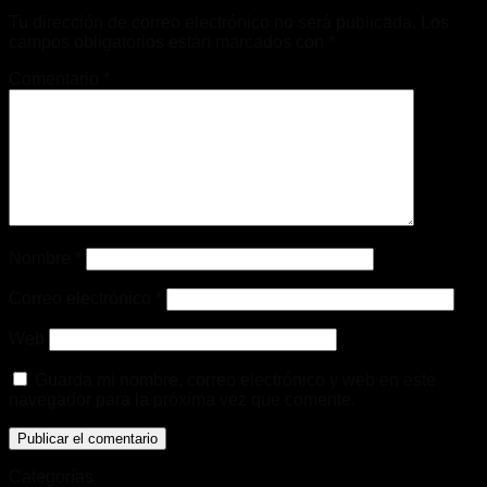
Tu dirección de correo electrónico no será publicada.
Los
campos obligatorios están marcados con
*
Comentario
*
Nombre
*
Correo electrónico
*
Web
Guarda mi nombre, correo electrónico y web en este
navegador para la próxima vez que comente.
Categorías