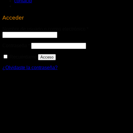
contacto
Acceder
Obligatorio
Nombre de usuario o correo electrónico
*
Obligatorio
Contraseña
*
Recuérdame
Acceso
¿Olvidaste la contraseña?