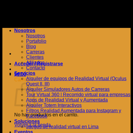
Saltar
al
contenido
Nosotros
Nosotros
Portafolio
Blog
Carreras
Clientes
Afiliados
Acceder / Registrarse
Contacto
Servicios
$
0.00
Alquiler de equipos de Realidad Virtual (Oculus
Carrito
Quest II, III)
Alquiler Simuladores Autos de Carreras
Tour Virtual 360 | Recorrido virtual para empresas
Apps de Realidad Virtual y Aumentada
Alquiler Totem Interactivos
Filtros Realidad Aumentada para Instagram y
No hay productos en el carrito.
Facebook
Soluciones
Volver a la tienda
Juegos de realidad virtual en Lima
Eventos