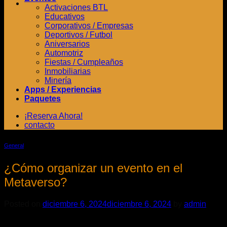
Activaciones BTL
Educativos
Corporativos / Empresas
Deportivos / Futbol
Aniversarios
Automotriz
Fiestas / Cumpleaños
Inmobiliarias
Minería
Apps / Experiencias
Paquetes
¡Reserva Ahora!
contacto
General
¿Cómo organizar un evento en el
Metaverso?
Posted on
diciembre 6, 2024
diciembre 6, 2024
by
admin